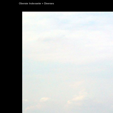
Oberste Indexseite
»
Diverses