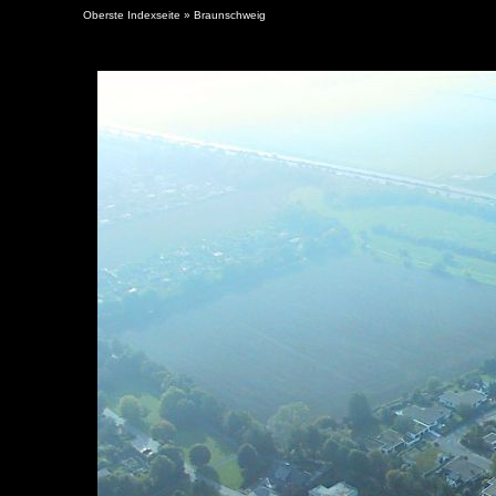
Oberste Indexseite
»
Braunschweig